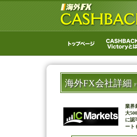
海外FX会社詳細
F
業界
大5
に認
ート