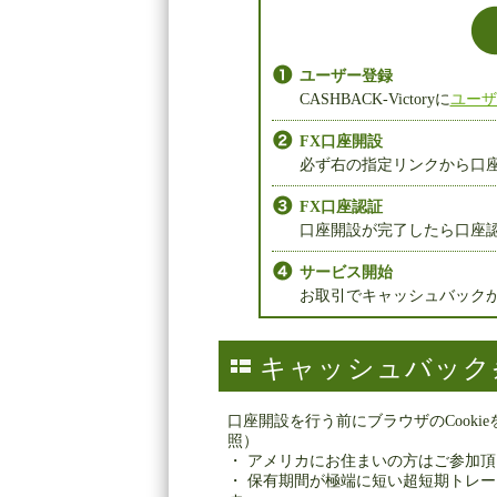
ユーザー登録
CASHBACK-Victoryに
ユーザ
FX口座開設
必ず右の指定リンクから口座
FX口座認証
口座開設が完了したら口座認
サービス開始
お取引でキャッシュバックが
キャッシュバック
口座開設を行う前にブラウザのCooki
照）
・ アメリカにお住まいの方はご参加
・ 保有期間が極端に短い超短期トレ