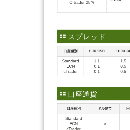
C-trader 25％
スプレッド
口座種別
EUR/USD
EUR/GB
Standard
1.1
1.5
ECN
0.1
0.5
cTrader
0.1
0.5
口座通貨
口座種別
ドル建て
円
Standard
ECN
○
cTrader