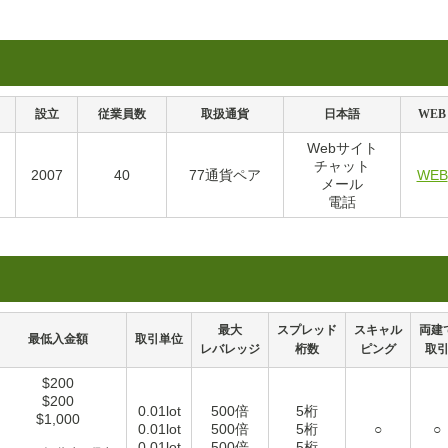
設立
従業員数
取扱通貨
日本語
WEB
Webサイト
チャット
2007
40
77通貨ペア
WEB
メール
電話
最大
スプレッド
スキャル
両建
最低入金額
取引単位
レバレッジ
桁数
ピング
取
$200
$200
0.01lot
500倍
5桁
$1,000
0.01lot
500倍
5桁
○
○
0.01lot
500倍
5桁