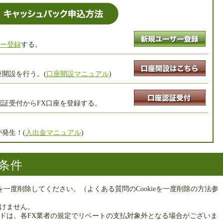
ー登録
する。
開設を行う。(
口座開設マニュアル
)
証受付からFX口座を登録する。
発生！(
入出金マニュアル
)
条件
eを一度削除してください。（よくある質問のCookieを一度削除の方法参
頂けません。
ードは、各FX業者の規定でリベートの支払対象外となる場合がございま