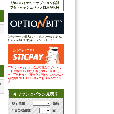
人気のバイナリーオプション会社
でもキャッシュバック口座がお得!
入金ボーナス最大50％！解析ツールもある。
初回入金10,000円キャッシュバック！
ATMでキャッシュ出金が可能なデビッドカ
ード登場!!FXで出た利益を速い・簡単・安
全・手数料安く「現金化」可能。LANDFXと
も提携!! NETELLER出金でお悩みの方に最
適!!
て
引
キャッシュバック見積り