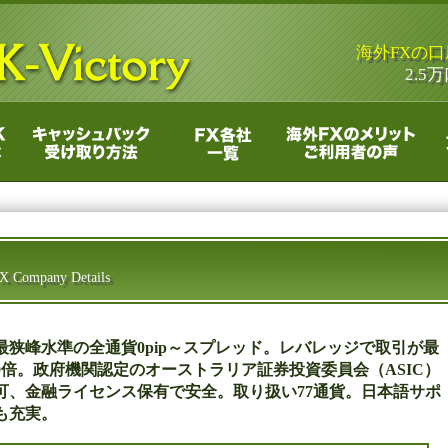
海外FXの
2.
X Company Details
最狭峰水準の全通貨0pip～スプレッド。レバレッジで取引が最
00倍。政府機関認定のオーストラリア証券投資委員会（ASIC）
可、金融ライセンス保有で安全。取り扱い77通貨。日本語サポ
も充実。