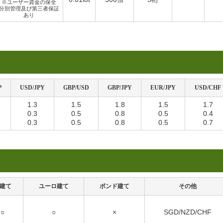
※ユーザー資金の保全
分別管理及び第三者保証
あり
P
USD/JPY
GBP/USD
GBP/JPY
EUR/JPY
USD/CHF
1.3
1.5
1.8
1.5
1.7
0.3
0.5
0.8
0.5
0.4
0.3
0.5
0.8
0.5
0.7
建て
ユーロ建て
ポンド建て
その他
○
○
×
SGD/NZD/CHF