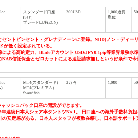
lot
スタンダード口座
200USD
1,000通貨
50
(STP)
単位
ブレード口座(ECN)
とセントビンセント・グレナディーンに登録。NDD(ノン・ディー
ッドが低く設定されている。
る高約定力、Bladeアカウント USD/JPY0.1pip等業界最狭水
のNAB信託保全とゼロカットによる追証請求無しという好条件で今
lot
MT4(スタンダード)
2万円
1,000
5
)
MT4(プレミアム)
Swordfish
キャッシュバック口座の開設ができます。
8年連続日本人シェア率ダントツNo.1。 円口座への海外手数料負
引の安定感がある。日本人スタッフが複数在籍し、日本語サポート
。