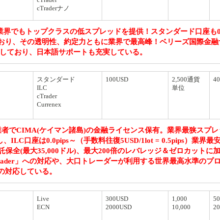
cTraderナノ
FX業界でもトップクラスの低スプレッドを提供！スタンダード口座も0.9
しており、その透明性、約定力ともに業界で最高峰！ベリーズ国際金
を保有しており、日本語サポートも充実している。
スタンダード
100USD
2,500通貨
40
ILC
単位
cTrader
Currenex
された業者でCIMA(ケイマン諸島)の金融ライセンス保有。業界最狭スプ
口座は0.0pips～（手数料往復5USD/1lot = 0.5pips）業界
保全(最大35,000ドル)、最大200倍のレバレッジ＆ゼロカットに
rader」への対応や、大口トレーダーが利用する世界最高水準のプ
への対応している。
Live
300USD
1,000
5
ECN
2000USD
10,000
2