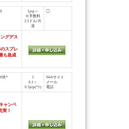
0
1pip～
◯
※手数料
3.5ドル/片
道
リングデス
準のスプレ
最も急成
00倍*
1
Webサイト
0.1～
メール
0.3pip(*1)
電話
担キャンペ
充実！