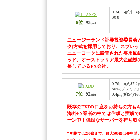
0.34pip(約$3.4)/
$0.8
6位
93
point
ニュージーランド証券投資委員会
ク)方式を採用しており、スプレ
ニューヨークに設置された専用回線によ
ッド、オーストラリア最大金融機
長しているFX会社。
0.76pip(約$7.6)/
50%(プレミアム
7位
92
0.4pip(約$4)/lot
point
既存のFXDD口座をお持ちの方も
海外FX業者の中では信頼と実績で
ーン中！強固なサーバーを持ち取
* 初期では200倍まで。最大500倍は要申請