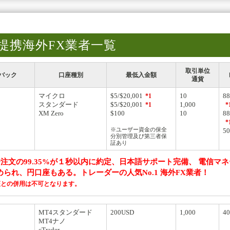
提携海外FX業者一覧
取引単位
バック
口座種別
最低入金額
通貨
マイクロ
$5/$20,001
10
8
*1
スタンダード
$5/$20,001
1,000
*1
*
XM Zero
$100
10
8
*
※ユーザー資金の保全
5
分別管理及び第三者保
証あり
注文の99.35%が１秒以内に約定、日本語サポート完備、 電信マ
られ、円口座もある。トレーダーの人気No.1 海外FX業者！
座との併用は不可となります。
MT4スタンダード
200USD
1,000
4
MT4ナノ
cTrader