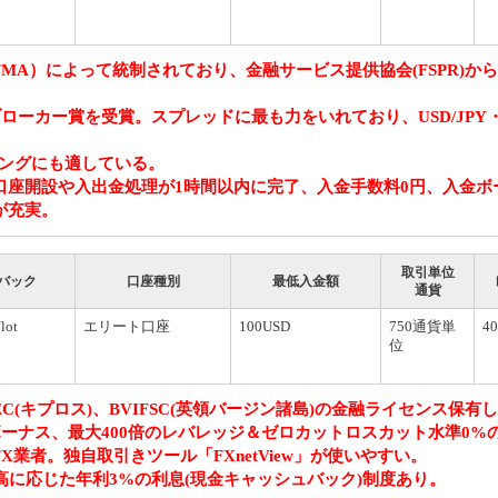
MA）によって統制されており、金融サービス提供協会(FSPR)か
ブローカー賞を受賞。スプレッドに最も力をいれており、USD/JPY
。
ピングにも適している。
口座開設や入出金処理が1時間以内に完了、入金手数料0円、入金ボ
が充実。
取引単位
バック
口座種別
最低入金額
通貨
lot
エリート口座
100USD
750通貨単
40
位
SEC(キプロス)、BVIFSC(英領バージン諸島)の金融ライセンス保有
ボーナス、最大400倍のレバレッジ＆ゼロカットロスカット水準0%
業者。独自取引きツール「FXnetView」が使いやすい。
高に応じた年利3%の利息(現金キャッシュバック)制度あり。