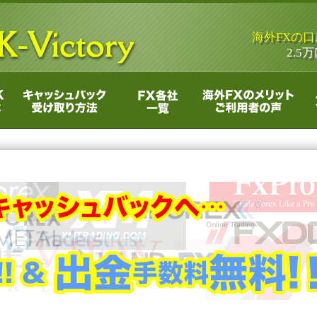
海外FXの
2.