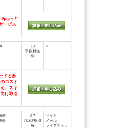
pip～と
融サービス
0
1.3
○
手数料無
料
レッドと多
最安のコスト
加え、スキ
ロ向け取引
00倍
0.7
サイト
00倍
7USD/取引
メール
毎
ライブチャッ