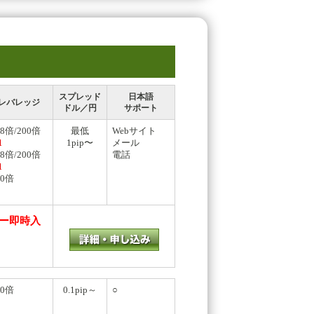
スプレッド
日本語
レバレッジ
ドル／円
サポート
88倍/200倍
最低
Webサイト
1pip〜
メール
1
88倍/200倍
電話
1
00倍
ネー即時入
00倍
0.1pip～
○