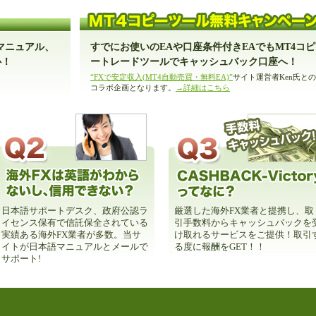
マニュアル、
すでにお使いのEAや口座条件付きEAでもMT4コピ
心！
ートレードツールでキャッシュバック口座へ！
“FXで安定収入(MT4自動売買・無料EA)”
サイト運営者Ken氏との
コラボ企画となります。
→詳細はこちら
日本語サポートデスク、政府公認ラ
厳選した海外FX業者と提携し、取
イセンス保有で信託保全されている
引手数料からキャッシュバックを
実績ある海外FX業者が多数。当サ
け取れるサービスをご提供！取引
イトが日本語マニュアルとメールで
る度に報酬をGET！！
サポート!