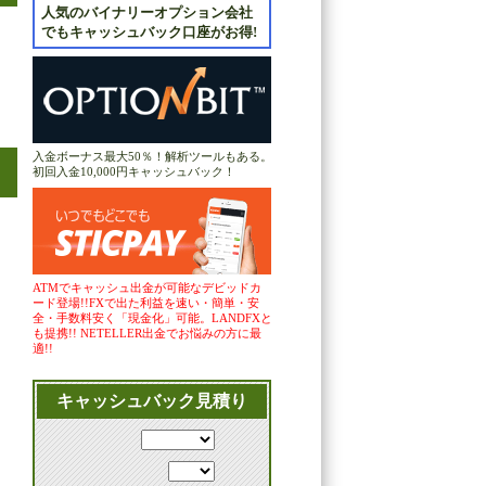
人気のバイナリーオプション会社
でもキャッシュバック口座がお得!
入金ボーナス最大50％！解析ツールもある。
初回入金10,000円キャッシュバック！
ATMでキャッシュ出金が可能なデビッドカ
ード登場!!FXで出た利益を速い・簡単・安
全・手数料安く「現金化」可能。LANDFXと
も提携!! NETELLER出金でお悩みの方に最
適!!
キャッシュバック見積り