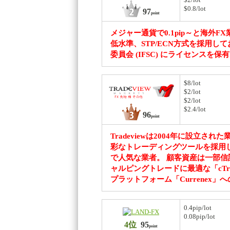
$0.8/lot
97
point
メジャー通貨で0.1pip～と海外
低水準、STP/ECN方式を採用
委員会 (IFSC) にライセンス
$8/lot
$2/lot
$2/lot
$2.4/lot
96
point
Tradeviewは2004年に設立
彩なトレーディングツールを採用し、ILC
で人気な業者。 顧客資産は一部信託
ャルピングトレードに最適な「cT
プラットフォーム「Currenex」
0.4pip/lot
0.08pip/lot
4位
95
point