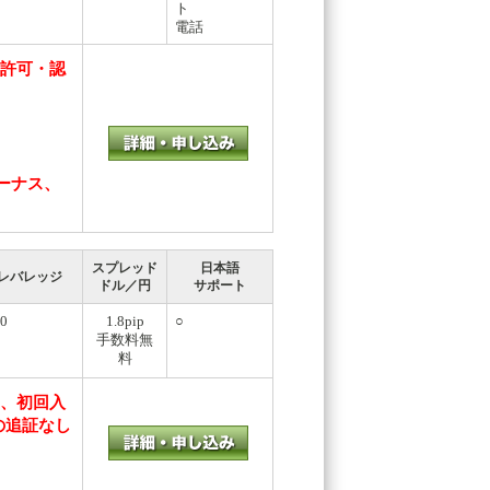
ト
電話
ら許可・認
・
ーナス、
スプレッド
日本語
レバレッジ
ドル／円
サポート
0
1.8pip
○
手数料無
料
し、初回入
の追証なし