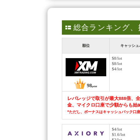
総合ランキング、
順位
キャッシュ
$8/lot
$8/lot
$4/lot
98
point
レバレッジで取引が最大888倍、全
金、マイクロ口座で少額からも始め
*ただし、ボーナスはキャッシュバック口
$4/lot
$1.6/lot
$2/lot