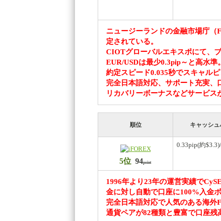
ニュージーランドの金融市場庁（F
定されている。
CIOTグローバルエキスポにて、
EUR/USDは最少0.3pip～と高水準
約定スピード0.035秒でスキャル
完全日本語対応、サポート充実、
リカバリーボーナスなどサービス
順位
キャッシュ
0.33pip(約$3.3)/
5位
94
point
1996年より23年の運営実績でCy
金に対し自動で口座に100%入金
完全日本語対応で人気のある海外FX
通貨ペアが82種類と豊富で口座残