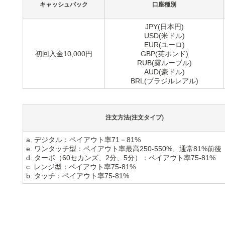
キャッシュバック
口座種別
JPY(日本円)
USD(米ドル)
EUR(ユーロ)
初回入金10,000円
GBP(英ポンド)
RUB(露ルーブル)
AUD(豪ドル)
BRL(ブラジルレアル)
注文方法(注文タイプ)
a. デジタル：ペイアウト率71－81%
e. ワンタッチ型：ペイアウト率最高250-550%、通常81%前後
d. ターボ（60セカンズ、2分、5分）：ペイアウト率75-81%
c. レンジ型：ペイアウト率75-81%
b. タッチ：ペイアウト率75-81%