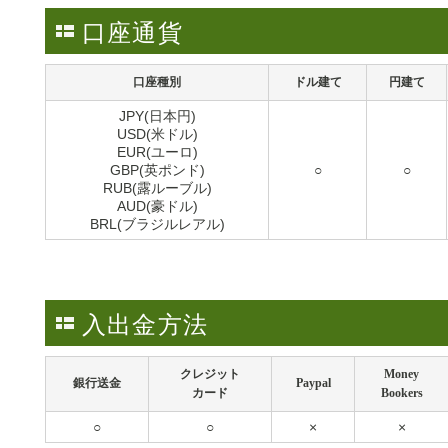
口座通貨
口座種別
ドル建て
円建て
JPY(日本円)
USD(米ドル)
EUR(ユーロ)
GBP(英ポンド)
○
○
RUB(露ルーブル)
AUD(豪ドル)
BRL(ブラジルレアル)
入出金方法
クレジット
Money
銀行送金
Paypal
カード
Bookers
○
○
×
×