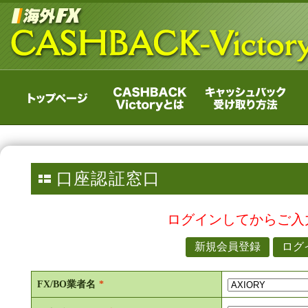
口座認証窓口
ログインしてからご入
FX/BO業者名
*